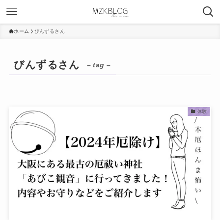
ホーム
びんずるさん
びんずるさん
– tag –
体験