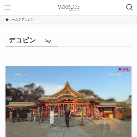
ホーム
デコピン
デコピン
– tag –
体験