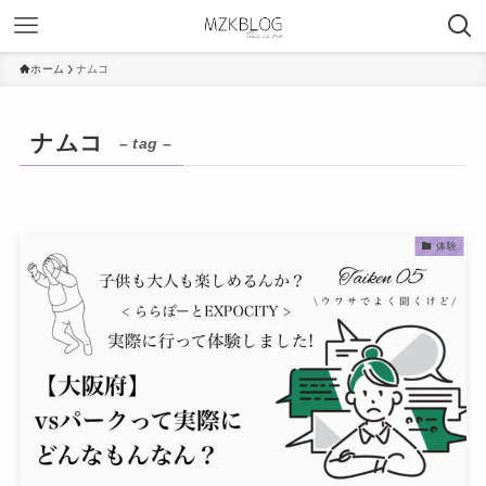
ホーム
ナムコ
ナムコ
– tag –
体験