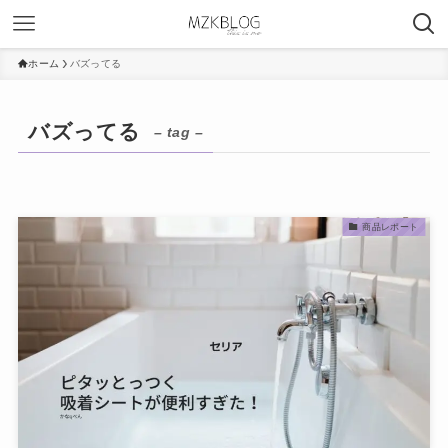
ホーム
バズってる
バズってる
– tag –
商品レポート