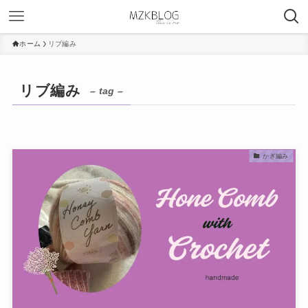
ホーム
リブ編み
リブ編み
– tag –
かぎ編み