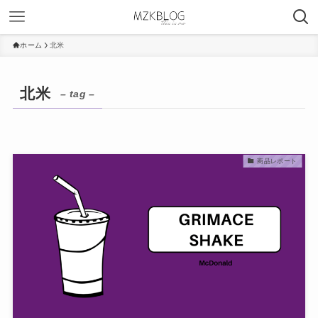
ホーム
北米
北米
– tag –
商品レポート