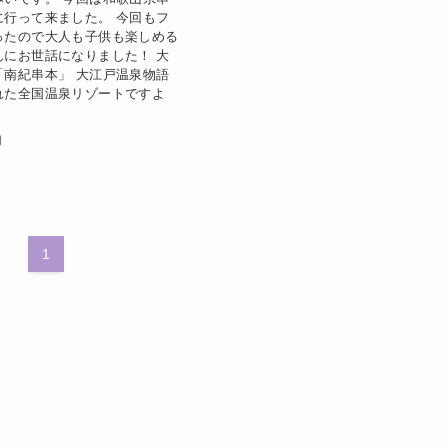
に行って来ました。 今回もフ
ったので大人も子供も楽しめる
んにお世話になりました！ 大
「南紀串本」 大江戸温泉物語
れた全国温泉リゾートですよ
日
1