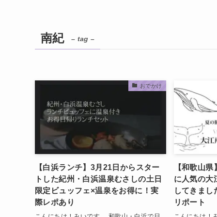
南紀
– tag –
おでかけ
【白浜ランチ】3月21日からスター
【和歌山県
トした紀州・白浜温泉むさしの土日
に人気の大
限定ビュッフェ×温泉をお得に！実
してきまし
際レポあり
リポート
こんにちは！みいです。 和歌山・白浜で日
こんにちは！