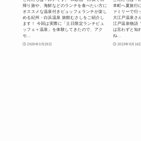
帰り旅や、海鮮などのランチを食べたい方に
本町へ夏旅行
オススメな温泉付きビュッフェランチが楽し
ァミリーで行
める紀州・白浜温泉 旅館むさしをご紹介し
大江戸温泉さ
ます！ 今回は実際に「土日限定ランチビュ
江戸温泉物語
ッフェ＋温泉」を体験してきたので、アク
は言わずと知
セ...
ね...
2026年3月29日
2023年9月16