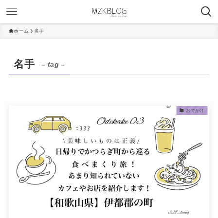
ホーム
名手
名手
– tag –
おでかけ