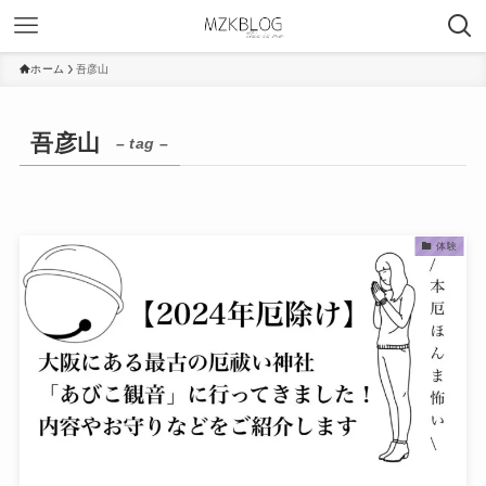
ホーム
吾彦山
吾彦山
– tag –
体験