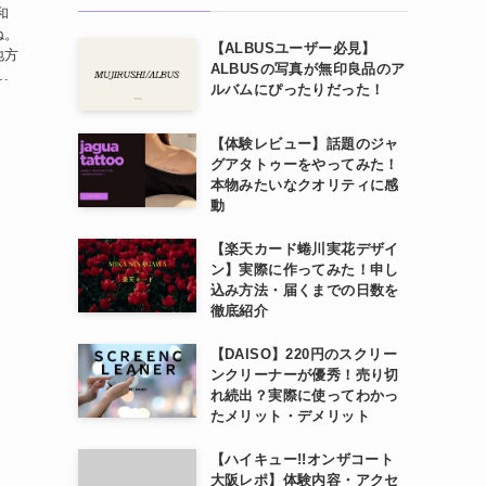
和
ね。
【ALBUSユーザー必見】
地方
ALBUSの写真が無印良品のア
.
ルバムにぴったりだった！
【体験レビュー】話題のジャ
グアタトゥーをやってみた！
本物みたいなクオリティに感
動
【楽天カード蜷川実花デザイ
ン】実際に作ってみた！申し
込み方法・届くまでの日数を
徹底紹介
【DAISO】220円のスクリー
ンクリーナーが優秀！売り切
れ続出？実際に使ってわかっ
たメリット・デメリット
【ハイキュー!!オンザコート
大阪レポ】体験内容・アクセ