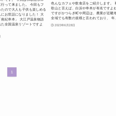
色んなカフェや飲食店をご紹介します。 
に行って来ました。 今回もフ
歌山と言えば、白浜や串本が有名ですよ
ったので大人も子供も楽しめる
ですがかつらぎ町や周辺は、農業が近畿
んにお世話になりました！ 大
全域でも有数の規模と言われており、 年..
「南紀串本」 大江戸温泉物語
れた全国温泉リゾートですよ
2023年6月28日
日
1