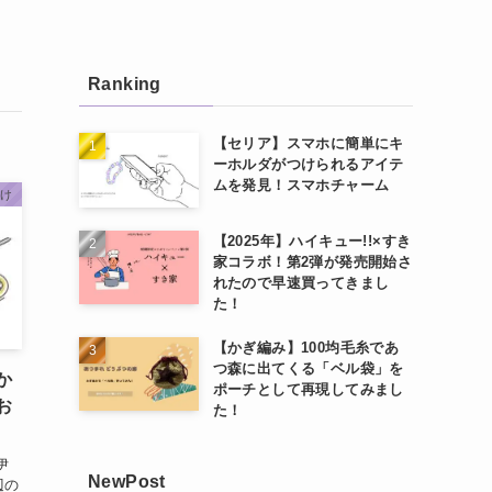
Ranking
【セリア】スマホに簡単にキ
ーホルダがつけられるアイテ
ムを発見！スマホチャーム
かけ
【2025年】ハイキュー!!×すき
家コラボ！第2弾が発売開始さ
れたので早速買ってきまし
た！
【かぎ編み】100均毛糸であ
つ森に出てくる「ベル袋」を
か
ポーチとして再現してみまし
お
た！
伊
NewPost
辺の