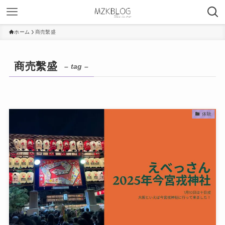
ホーム
商売繫盛
商売繫盛
– tag –
体験