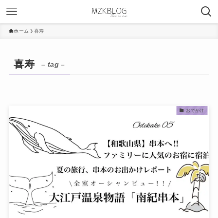
ホーム
喜寿
喜寿
– tag –
おでかけ