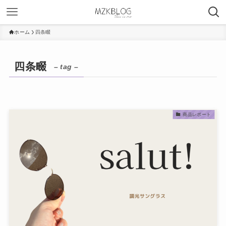
ホーム
四条畷
四条畷
– tag –
商品レポート