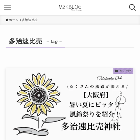
ホーム
多治速比売
多治速比売
– tag –
おでかけ