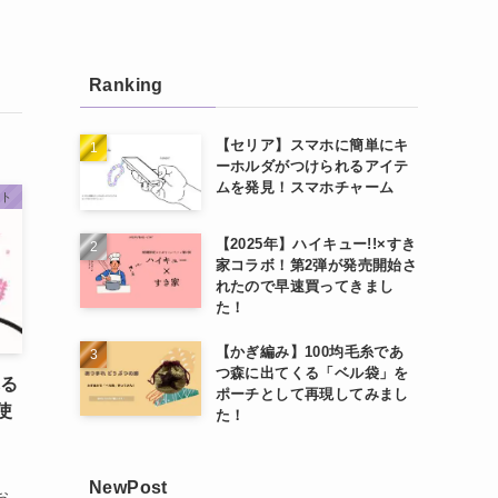
Ranking
【セリア】スマホに簡単にキ
ーホルダがつけられるアイテ
ムを発見！スマホチャーム
ート
【2025年】ハイキュー!!×すき
家コラボ！第2弾が発売開始さ
れたので早速買ってきまし
た！
【かぎ編み】100均毛糸であ
つ森に出てくる「ベル袋」を
れる
ポーチとして再現してみまし
使
た！
NewPost
お