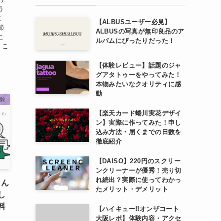
う
ま
【ALBUSユーザー必見】
節
ALBUSの写真が無印良品のア
こ
ルバムにぴったりだった！
」こ
【体験レビュー】話題のジャ
グアタトゥーをやってみた！
本物みたいなクオリティに感
動
体験
【楽天カード蜷川実花デザイ
ン】実際に作ってみた！申し
込み方法・届くまでの日数を
徹底紹介
【DAISO】220円のスクリー
ンクリーナーが優秀！売り切
れ続出？実際に使ってわかっ
もん
たメリット・デメリット
し
料
【ハイキュー!!オンザコート
大阪レポ】体験内容・アクセ