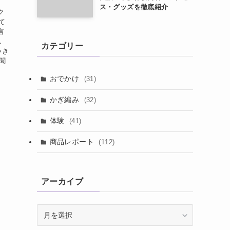
ス・グッズを徹底紹介
ク
て
言
し
カテゴリー
いき
は聞
おでかけ
(31)
かぎ編み
(32)
体験
(41)
商品レポート
(112)
アーカイブ
ア
ー