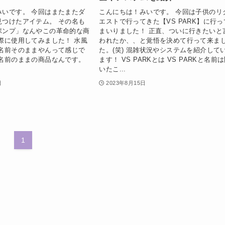
みいです。 今回はまたまたダ
こんにちは！みいです。 今回は子供のリ
見つけたアイテム。 その名も
エストで行ってきた【VS PARK】に行っ
ポンプ」なんやこの革命的な商
まいりました！ 正直、ついに行きたいと
際に使用してみました！ 水風
われたか、、と覚悟を決めて行って来ま
 名前そのままやんって感じで
た。(笑) 混雑状況やシステムを紹介して
に名前のままの商品なんです。
ます！ VS PARKとは VS PARKと名前
いたこ...
日
2023年8月15日
1