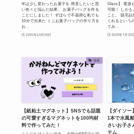
年は少し変わったお菓子を 用意したいと思
Glass】 
い色々と悩んだ結果、 お菓子バッグを作る
可能！ しか
ことにしました！ ずぼらで不器用な私でも
こと。 脱毛
10分で出来た ミニお菓子バッグの作り方を
くれるという
お...
てみ...
2025年10月30日
2025年7月25
体験
【紙粘土マグネット】SNSでも話題
【ダイソー
の可愛すぎるマグネットを100均材
1本で水風
料で作ってみた！
さいお子さ
テム
こんにちは！みいです。 今回がSNSでも話