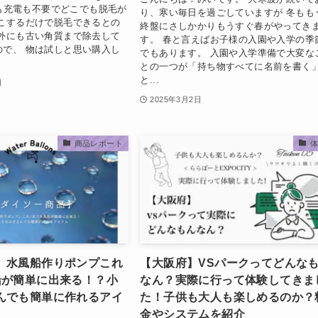
電源も充電も不要でどこでも脱毛が
り、寒い毎日を過ごしていますが 冬もも
もこするだけで脱毛できるとの
終盤にさしかかりもうすぐ春がやってき
以外にも古い角質まで除去して
す。 春と言えばお子様の入園や入学の季
ので、 物は試しと思い購入し
でもあります。 入園や入学準備で大変な
との一つが「持ち物すべてに名前を書く
と...
日
2025年3月2日
商品レポート
】水風船作りポンプこれ
【大阪府】VSパークってどんな
船が簡単に出来る！？小
なん？実際に行って体験してきま
んでも簡単に作れるアイ
た！子供も大人も楽しめるのか？
金やシステムを紹介