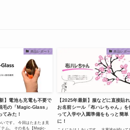
商品レポート
商品レポ
最新】電池も充電も不要で
【2025年最新】服などに直接貼
の「Magic-Glass」
お名前シール「布ハレちゃん」を
ってみた！
って入学や入園準備をもっと簡単
に！
みいです。 今回はたまたま見
テム。 その名も【Magic-
こんにちは！みいです。 大寒波が続いて