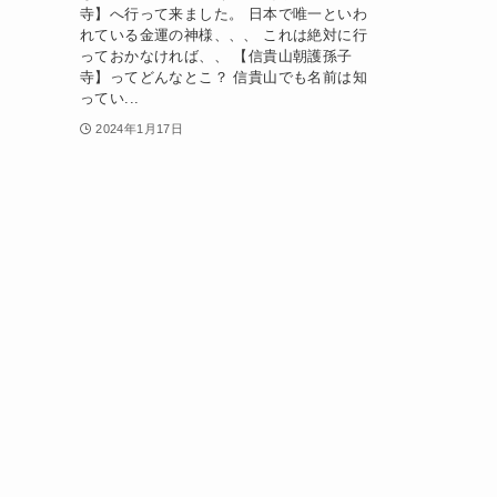
寺】へ行って来ました。 日本で唯一といわ
れている金運の神様、、、 これは絶対に行
っておかなければ、、 【信貴山朝護孫子
寺】ってどんなとこ？ 信貴山でも名前は知
ってい...
2024年1月17日