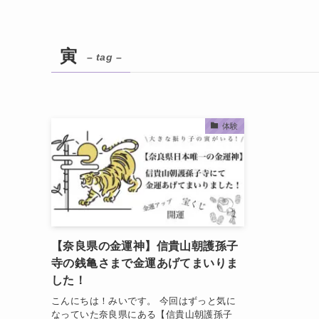
寅
– tag –
体験
【奈良県の金運神】信貴山朝護孫子
寺の銭亀さまで金運あげてまいりま
した！
こんにちは！みいです。 今回はずっと気に
なっていた奈良県にある【信貴山朝護孫子