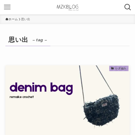
ホーム
思い出
思い出
– tag –
かぎ編み