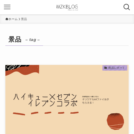
ホーム
景品
景品
– tag –
商品レポート