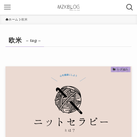
ホーム
欧米
欧米
– tag –
かぎ編み