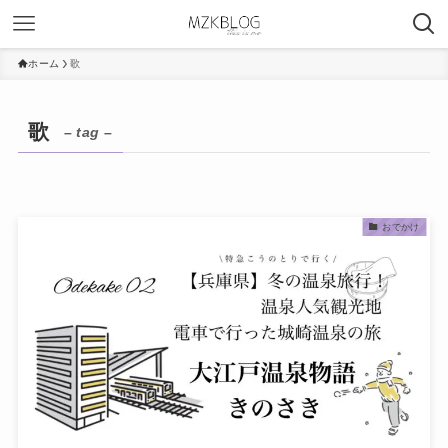
ホーム
歌
歌
– tag –
おでかけ