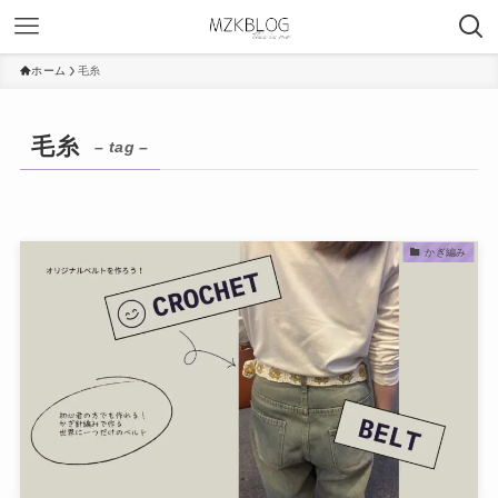
ホーム
毛糸
毛糸
– tag –
かぎ編み