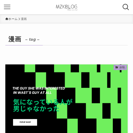
ホーム
漫画
漫画
– tag –
体験