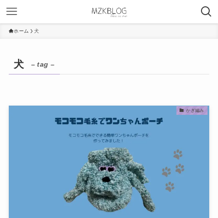
ホーム
犬
犬
– tag –
かぎ編み