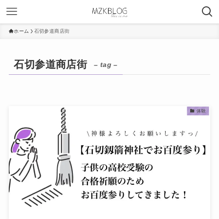
ホーム
石切参道商店街
石切参道商店街
– tag –
体験