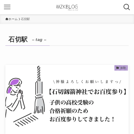
ホーム
石切駅
石切駅
– tag –
体験