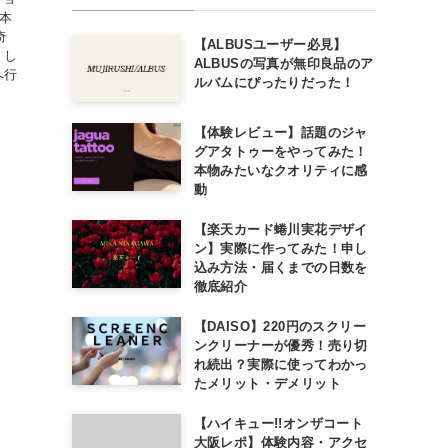
 本
奇
【ALBUSユーザー必見】
くし
ALBUSの写真が無印良品のア
へ行
ルバムにぴったりだった！
【体験レビュー】話題のジャ
グアタトゥーをやってみた！
本物みたいなクオリティに感
動
【楽天カード蜷川実花デザイ
ン】実際に作ってみた！申し
込み方法・届くまでの日数を
徹底紹介
【DAISO】220円のスクリー
ンクリーナーが優秀！売り切
れ続出？実際に使ってわかっ
たメリット・デメリット
【ハイキュー!!オンザコート
大阪レポ】体験内容・アクセ