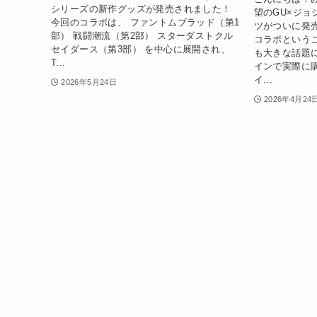
シリーズの新作グッズが発売されました！
望のGU×ジョ
今回のコラボは、 ファントムブラッド（第1
ツがついに発
部） 戦闘潮流（第2部） スターダストクル
コラボという
セイダース（第3部） を中心に展開され、
も大きな話題
T...
インで実際に
イ...
2026年5月24日
2026年4月24