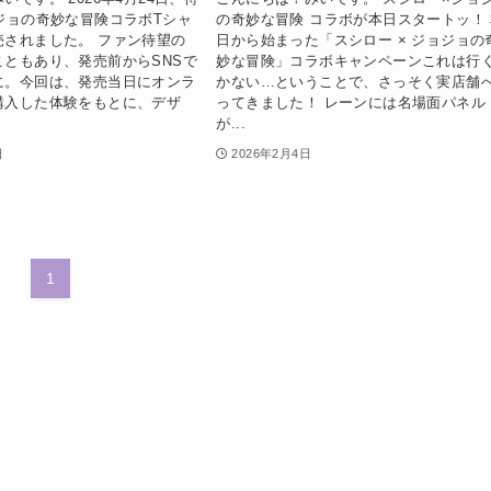
ジョの奇妙な冒険コラボTシャ
の奇妙な冒険 コラボが本日スタートッ！
売されました。 ファン待望の
日から始まった「スシロー × ジョジョの
こともあり、発売前からSNSで
妙な冒険」コラボキャンペーンこれは行
に。今回は、発売当日にオンラ
かない…ということで、さっそく実店舗
購入した体験をもとに、デザ
ってきました！ レーンには名場面パネル
が...
日
2026年2月4日
1