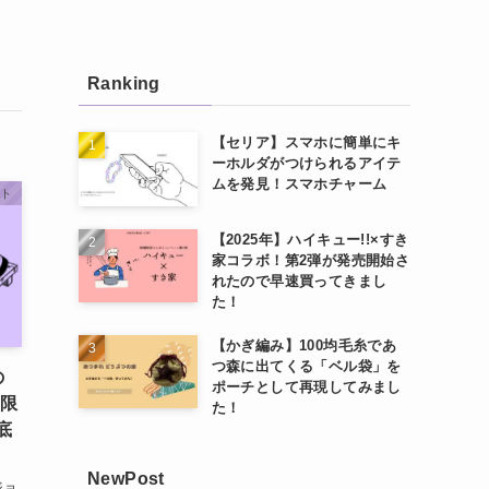
Ranking
【セリア】スマホに簡単にキ
ーホルダがつけられるアイテ
ムを発見！スマホチャーム
ート
【2025年】ハイキュー!!×すき
家コラボ！第2弾が発売開始さ
れたので早速買ってきまし
た！
【かぎ編み】100均毛糸であ
つ森に出てくる「ベル袋」を
の
ポーチとして再現してみまし
！限
た！
底
NewPost
ジョ