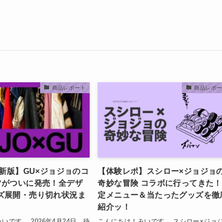
商品レポート
商品レポ
最新版】GU×ジョジョのコ
【体験レポ】スシロー×ジョジョ
ツがついに発売！全デザ
奇妙な冒険 コラボに行ってきた
ズ展開・売り切れ状況ま
定メニュー＆当たったグッズを徹
紹介ッ！
いです。 2026年4月24日、待
こんにちは！みいです。 スシロー×ジョ