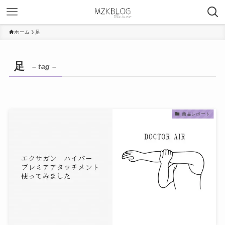
ホーム
足
足
– tag –
商品レポート