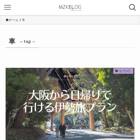
ホーム
車
車
– tag –
おでかけ