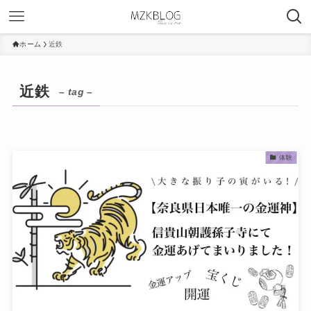
ホーム
近鉄
近鉄
– tag –
体験