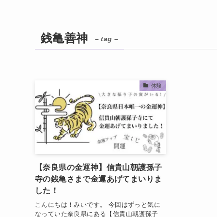
銭亀善神
– tag –
体験
【奈良県の金運神】信貴山朝護孫子
寺の銭亀さまで金運あげてまいりま
した！
こんにちは！みいです。 今回はずっと気に
なっていた奈良県にある【信貴山朝護孫子