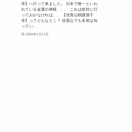
寺】へ行って来ました。 日本で唯一といわ
れている金運の神様、、、 これは絶対に行
っておかなければ、、 【信貴山朝護孫子
寺】ってどんなとこ？ 信貴山でも名前は知
ってい...
2024年1月17日