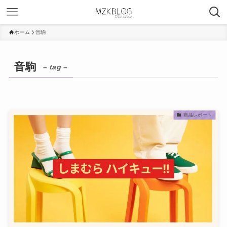
ホーム
音駒
音駒
– tag –
商品レポート