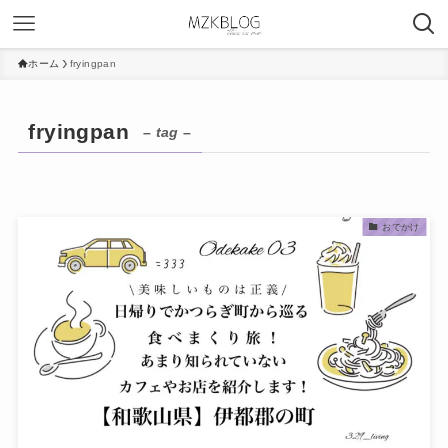
ホーム
fryingpan
fryingpan
– tag –
おでかけ