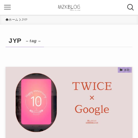
ホーム
JYP
JYP
– tag –
体験