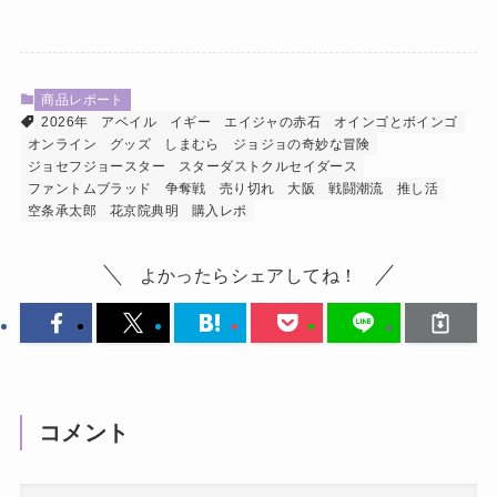
商品レポート
2026年
アベイル
イギー
エイジャの赤石
オインゴとボインゴ
オンライン
グッズ
しまむら
ジョジョの奇妙な冒険
ジョセフジョースター
スターダストクルセイダース
ファントムブラッド
争奪戦
売り切れ
大阪
戦闘潮流
推し活
空条承太郎
花京院典明
購入レポ
よかったらシェアしてね！
コメント