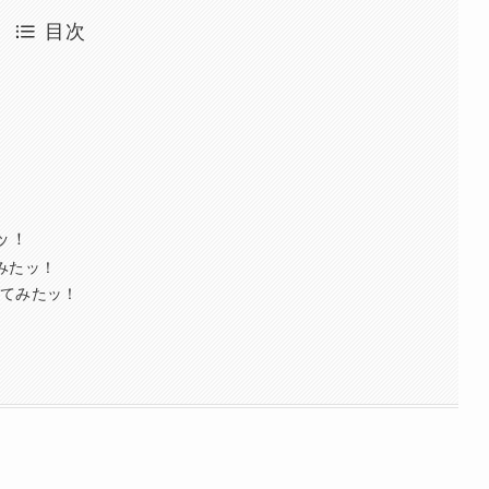
目次
ッ！
てみたッ！
ってみたッ！