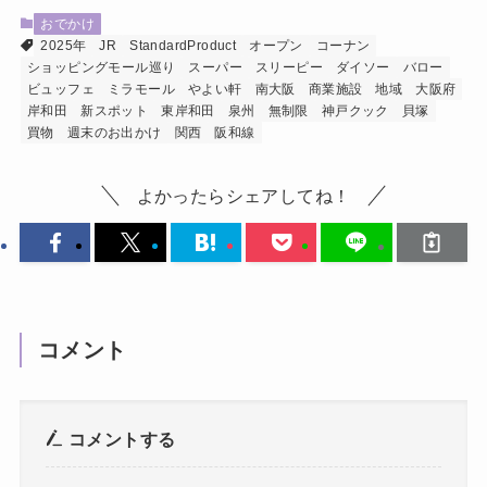
おでかけ
2025年
JR
StandardProduct
オープン
コーナン
ショッピングモール巡り
スーパー
スリーピー
ダイソー
バロー
ビュッフェ
ミラモール
やよい軒
南大阪
商業施設
地域
大阪府
岸和田
新スポット
東岸和田
泉州
無制限
神戸クック
貝塚
買物
週末のお出かけ
関西
阪和線
よかったらシェアしてね！
コメント
コメントする