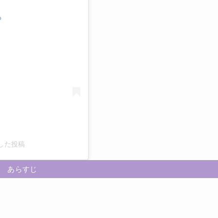
る
アした投稿
あらすじ