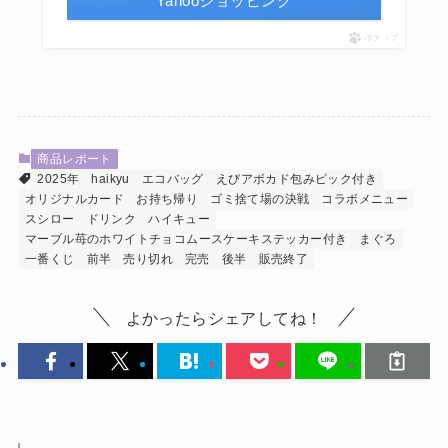
Yahooショッピング
ポチップ
商品レポート
2025年
haikyu
エコバッグ
えびアボカド包みピック付き
オリジナルカード
お持ち帰り
ゴミ捨て場の決戦
コラボメニュー
スシロー
ドリンク
ハイキュー
マーブル苺のホワイトチョコムースケーキステッカー付き
まぐろ
一番くじ
前半
売り切れ
完売
後半
販売終了
よかったらシェアしてね！