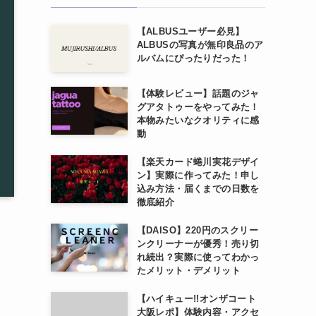
【ALBUSユーザー必見】
ALBUSの写真が無印良品のア
ルバムにぴったりだった！
【体験レビュー】話題のジャ
グアタトゥーをやってみた！
本物みたいなクオリティに感
動
【楽天カード蜷川実花デザイ
ン】実際に作ってみた！申し
込み方法・届くまでの日数を
徹底紹介
【DAISO】220円のスクリー
ンクリーナーが優秀！売り切
れ続出？実際に使ってわかっ
たメリット・デメリット
【ハイキュー!!オンザコート
大阪レポ】体験内容・アクセ