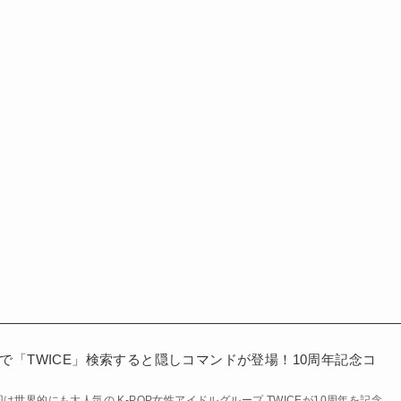
gleで「TWICE」検索すると隠しコマンドが登場！10周年記念コ
は世界的にも大人気の K-POP女性アイドルグループ TWICEが10周年を記念