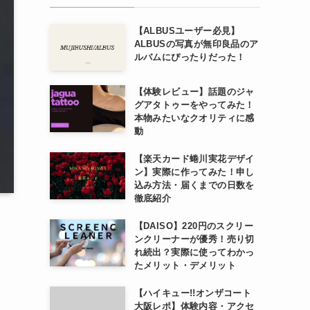
【ALBUSユーザー必見】
ALBUSの写真が無印良品のア
ルバムにぴったりだった！
【体験レビュー】話題のジャ
グアタトゥーをやってみた！
本物みたいなクオリティに感
動
【楽天カード蜷川実花デザイ
ン】実際に作ってみた！申し
込み方法・届くまでの日数を
徹底紹介
【DAISO】220円のスクリー
ンクリーナーが優秀！売り切
れ続出？実際に使ってわかっ
たメリット・デメリット
【ハイキュー!!オンザコート
大阪レポ】体験内容・アクセ